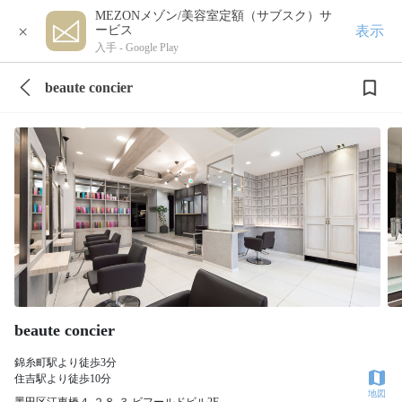
MEZONメゾン/美容室定額（サブスク）サ
×
表示
ービス
入手 -
Google Play
beaute concier
beaute concier
錦糸町駅より徒歩3分
住吉駅より徒歩10分
地図