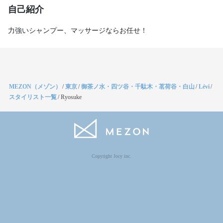
自己紹介
力強いシャンプー、マッサージならお任せ！
MEZON（メゾン）
/
東京
/
御茶ノ水・四ツ谷・千駄木・茗荷谷・白山
/
Lévi
/
スタイリスト一覧
/
Ryosuke
Copyright Jocy inc.