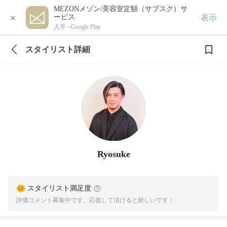
MEZONメゾン/美容室定額（サブスク）サ
×
表示
ービス
入手 -
Google Play
スタイリスト詳細
Ryosuke
スタイリスト満足度
評価コメント募集中です。応援して頂けると嬉しいです！