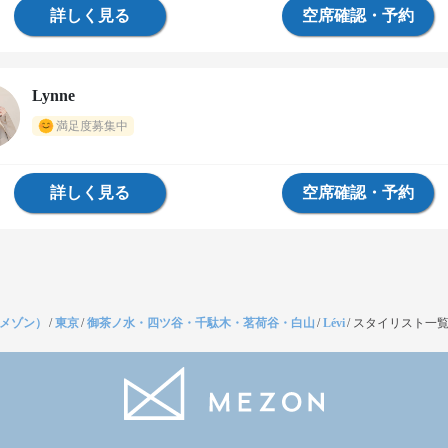
詳しく見る
空席確認・予約
Lynne
満足度募集中
詳しく見る
空席確認・予約
（メゾン）
/
東京
/
御茶ノ水・四ツ谷・千駄木・茗荷谷・白山
/
Lévi
/
スタイリスト一