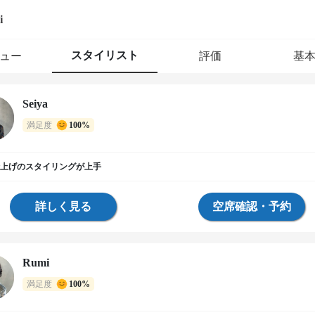
i
スタイリスト
ュー
評価
基
Seiya
満足度
100%
上げのスタイリングが上手
詳しく見る
空席確認・予約
Rumi
満足度
100%