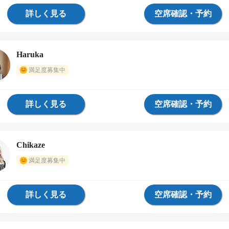
詳しく見る
空席確認・予約
Haruka
満足度募集中
詳しく見る
空席確認・予約
Chikaze
満足度募集中
詳しく見る
空席確認・予約