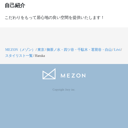
自己紹介
こだわりをもって居心地の良い空間を提供いたします！
MEZON（メゾン）
/
東京
/
御茶ノ水・四ツ谷・千駄木・茗荷谷・白山
/
Lévi
/
スタイリスト一覧
/
Haruka
Copyright Jocy inc.