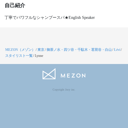
自己紹介
丁寧でパワフルなシャンプースパ★English Speaker
MEZON（メゾン）
/
東京
/
御茶ノ水・四ツ谷・千駄木・茗荷谷・白山
/
Lévi
/
スタイリスト一覧
/
Lynne
Copyright Jocy inc.