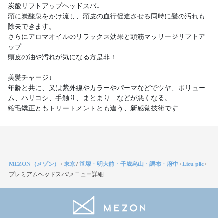
炭酸リフトアップヘッドスパ↓
頭に炭酸泉をかけ流し、頭皮の血行促進させる同時に髪の汚れも
除去できます。
さらにアロマオイルのリラックス効果と頭筋マッサージリフトア
ップ
頭皮の油や汚れが気になる方是非！
美髪チャージ↓
年齢と共に、又は紫外線やカラーやパーマなどでツヤ、ボリュー
ム、ハリコシ、手触り、まとまり…などが悪くなる。
縮毛矯正ともトリートメントとも違う、新感覚技術です
MEZON（メゾン）
/
東京
/
笹塚・明大前・千歳烏山・調布・府中
/
Lieu plie
/
プレミアムヘッドスパ/メニュー詳細