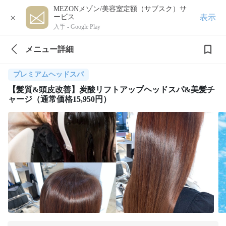
MEZONメゾン/美容室定額（サブスク）サ
×
表示
ービス
入手 -
Google Play
メニュー詳細
プレミアムヘッドスパ
【髪質&頭皮改善】炭酸リフトアップヘッドスパ&美髪チ
ャージ（通常価格15,950円）