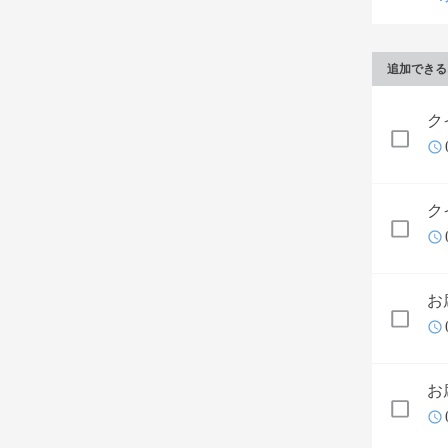
追加できる
ク
ク
お
お