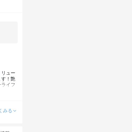
？リュー
ます！艶
ーライフ
くみる