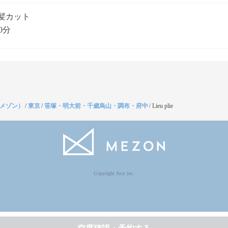
髪カット
0分
（メゾン）
/
東京
/
笹塚・明大前・千歳烏山・調布・府中
/
Lieu plie
Copyright Jocy inc.