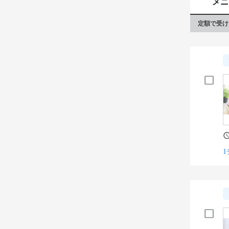
メニ
定額で受け
1