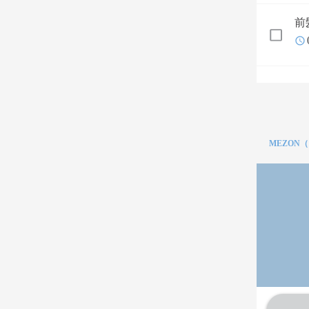
前
MEZON