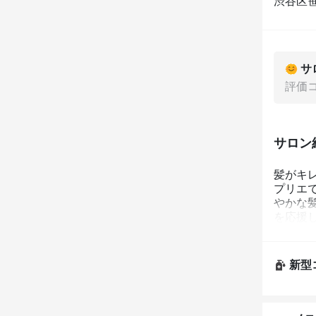
渋谷区笹塚
サ
評価
サロン
髪がキ
プリエ
やかな
を応援し
新型