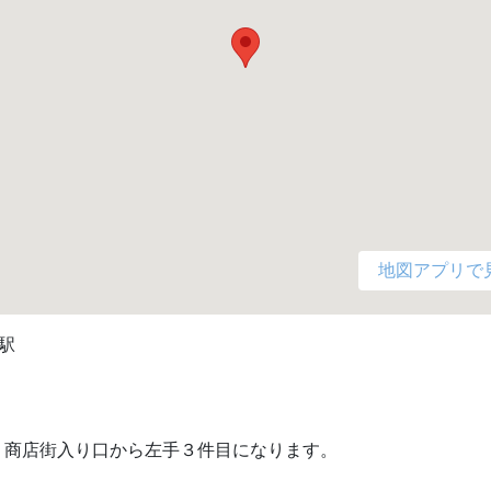
地図アプリで
駅

り商店街入り口から左手３件目になります。