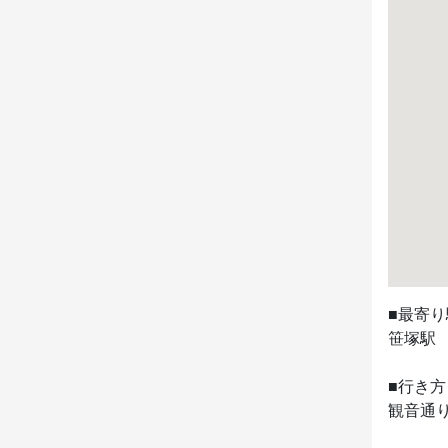
■最寄り
笹塚駅

■行き方

観音通