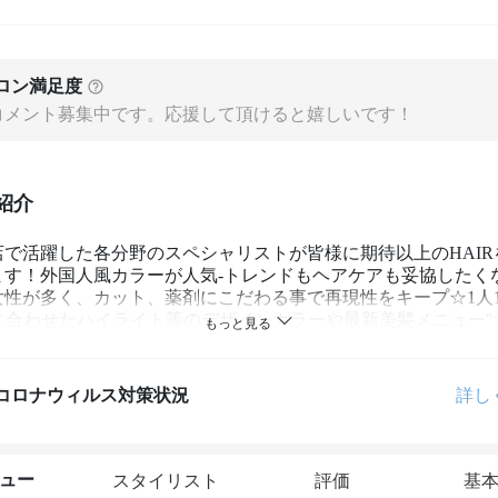
ロン満足度
コメント募集中です。応援して頂けると嬉しいです！
紹介
店で活躍した各分野のスペシャリストが皆様に期待以上のHAIR
ます！外国人風カラーが人気-トレンドもヘアケアも妥協したく
女性が多く、カット、薬剤にこだわる事で再現性をキープ☆1人
styleに合わせたハイライト等のデザインカラーや最新美髪メニュー
"に注目！
コロナウィルス対策状況
詳し
ュー
スタイリスト
評価
基