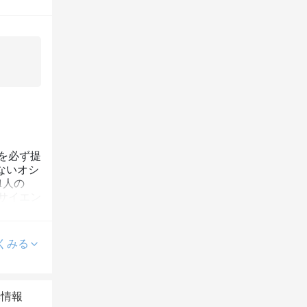
を必ず提
ないオシ
1人の
"サイエン
くみる
本情報