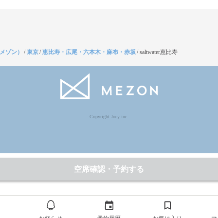
（メゾン）
/
東京
/
恵比寿・広尾・六本木・麻布・赤坂
/
saltwater恵比寿
Copyright Jocy inc.
空席確認・予約する