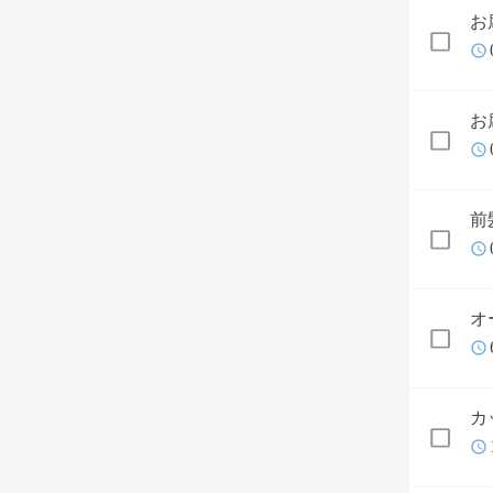
お
お
前
オ
カ