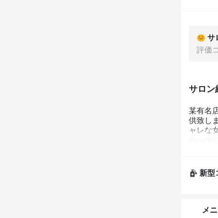
サ
評価
サロン
某有名
供致し
ャレな
life
スアクア
新型
メニ