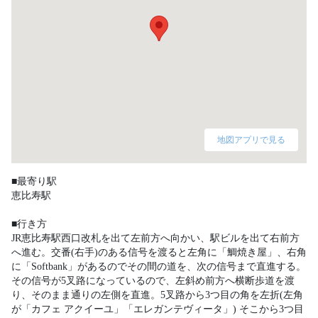
地図アプリで見る
■最寄り駅

恵比寿駅　

■行き方

JR恵比寿駅西口改札を出て左前方へ向かい、駅ビルを出て右前方
へ進む。交番(右手)のある信号を渡ると左角に「鯛焼き屋」、右角
に「Softbank」があるのでその間の道を、次の信号まで直進する。
その信号が5叉路になっているので、左斜め前方へ横断歩道を渡
り、そのまま通りの左側を直進。5叉路から3つ目の角を左折(左角
が「カフェ アクイーユ」「エレガンテヴィータ」) そこから3つ目