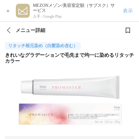
MEZONメゾン/美容室定額（サブスク）サ
×
表示
ービス
入手 -
Google Play
メニュー詳細
リタッチ根元染め（白髪染め含む）
きれいなグラデーションで毛先まで均一に染めるリタッチ
カラー