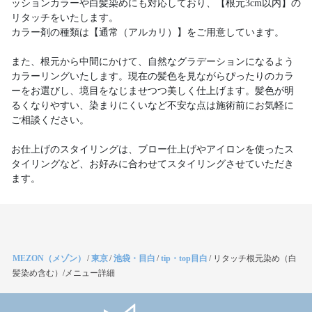
ッションカラーや白髪染めにも対応しており、【根元3cm以内】の
リタッチをいたします。
カラー剤の種類は【通常（アルカリ）】をご用意しています。
また、根元から中間にかけて、自然なグラデーションになるよう
カラーリングいたします。現在の髪色を見ながらぴったりのカラ
ーをお選びし、境目をなじませつつ美しく仕上げます。髪色が明
るくなりやすい、染まりにくいなど不安な点は施術前にお気軽に
ご相談ください。
お仕上げのスタイリングは、ブロー仕上げやアイロンを使ったス
タイリングなど、お好みに合わせてスタイリングさせていただき
ます。
MEZON（メゾン）
/
東京
/
池袋・目白
/
tip・top目白
/
リタッチ根元染め（白
髪染め含む）/メニュー詳細