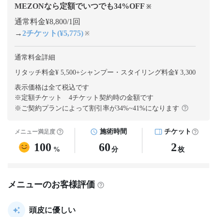
MEZONなら定額でいつでも
34
%OFF
※
通常料金¥8,800/1回
→
2チケット(¥5,775)
※
通常料金詳細
リタッチ料金¥ 5,500
+
シャンプー・スタイリング料金¥ 3,300
表示価格は全て税込です
※定額チケット 4チケット契約
時の金額です
※ご契約プランによって割引率が
34
%~
41
%になります
施術時間
チケット
メニュー満足度
100
60
2
%
分
枚
メニューのお客様評価
頭皮に優しい