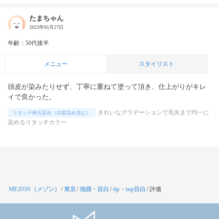
たまちゃん
2023年05月27日
年齢：50代後半
メニュー
スタイリスト
頭皮が染みたりせず、丁寧に重ねて塗って頂き、仕上がりがキレ
イで良かった。
きれいなグラデーションで毛先まで均一に
リタッチ根元染め（白髪染め含む）
染めるリタッチカラー
MEZON（メゾン）
/
東京
/
池袋・目白
/
tip・top目白
/
評価