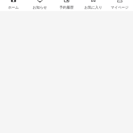
ホーム
お知らせ
予約履歴
お気に入り
マイページ
の
2022年03月09日
メニュー
スタイリスト
ありがとうございました
シャンプー・ブロー、アイロンセット
シャンプー・ブロー
来店サロン
担当スタイリスト
TAYA ルミネ池袋店
川村 安裕美
Copyright Jocy inc.