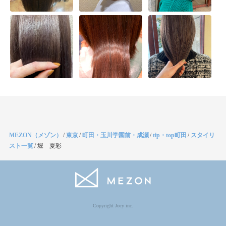
MEZON（メゾン）
/
東京
/
町田・玉川学園前・成瀬
/
tip・top町田
/
スタイリ
スト一覧
/
堀 夏彩
Copyright Jocy inc.