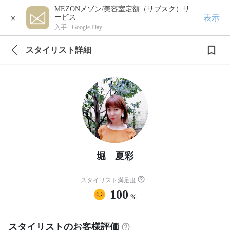
MEZONメゾン/美容室定額（サブスク）サ
×
表示
ービス
入手 -
Google Play
スタイリスト詳細
堀 夏彩
スタイリスト満足度
100
%
スタイリストのお客様評価