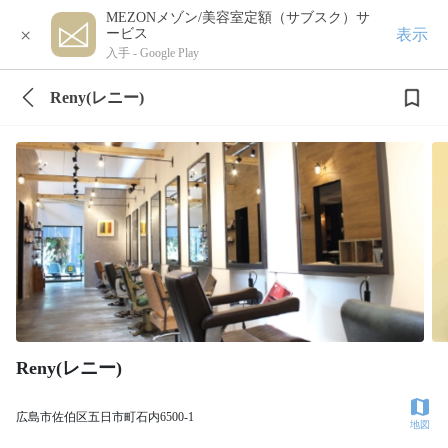
MEZONメゾン/美容室定額（サブスク）サ
×
表示
ービス
入手 -
Google Play
Reny(レニー)
Reny(レニー)
広島市佐伯区五日市町石内6500-1
地図