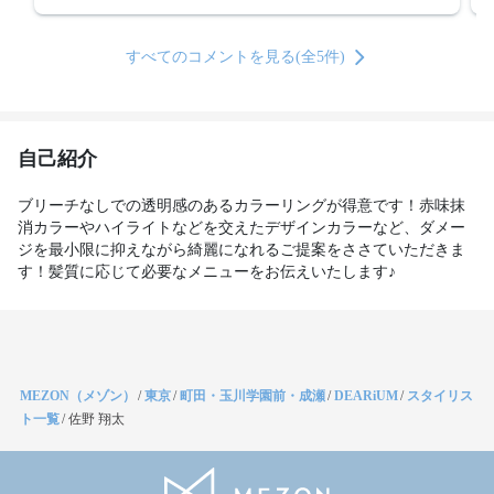
すべてのコメントを見る(全5件)
自己紹介
ブリーチなしでの透明感のあるカラーリングが得意です！赤味抹
消カラーやハイライトなどを交えたデザインカラーなど、ダメー
ジを最小限に抑えながら綺麗になれるご提案をささていただきま
す！髪質に応じて必要なメニューをお伝えいたします♪
MEZON（メゾン）
/
東京
/
町田・玉川学園前・成瀬
/
DEARiUM
/
スタイリス
ト一覧
/
佐野 翔太