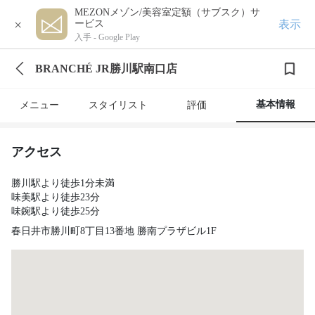
MEZONメゾン/美容室定額（サブスク）サ
×
表示
ービス
入手 -
Google Play
BRANCHÉ JR勝川駅南口店
基本情報
メニュー
スタイリスト
評価
アクセス
勝川駅より徒歩1分未満
味美駅より徒歩23分
味鋺駅より徒歩25分
春日井市勝川町8丁目13番地 勝南プラザビル1F