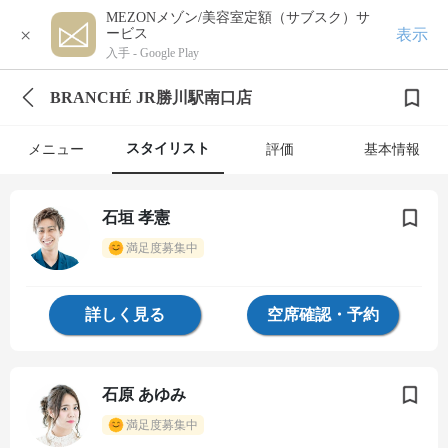
MEZONメゾン/美容室定額（サブスク）サ
×
表示
ービス
入手 -
Google Play
BRANCHÉ JR勝川駅南口店
スタイリスト
メニュー
評価
基本情報
石垣 孝憲
満足度募集中
詳しく見る
空席確認・予約
石原 あゆみ
満足度募集中