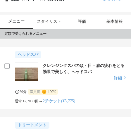
スタッフはフォーマル・セミフォーマルな服装を基本として

清潔感のある身だしなみを意識しており、おもてなしの心を大切
にしています。
メニュー
スタイリスト
評価
基本情報
定額で受けられるメニュー
ヘッドスパ
クレンジングスパの頭・目・肩の疲れをとる
効果で美しく、ヘッドスパ
詳細
60分
満足度
100%
→
2チケット(¥5,775)
通常 ¥7,700/1回
トリートメント