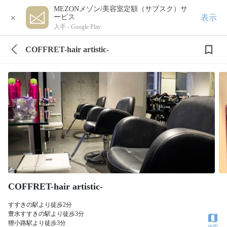
MEZONメゾン/美容室定額（サブスク）サ
×
表示
ービス
入手 -
Google Play
COFFRET-hair artistic-
COFFRET-hair artistic-
すすきの駅より徒歩2分
豊水すすきの駅より徒歩3分
狸小路駅より徒歩3分
地図