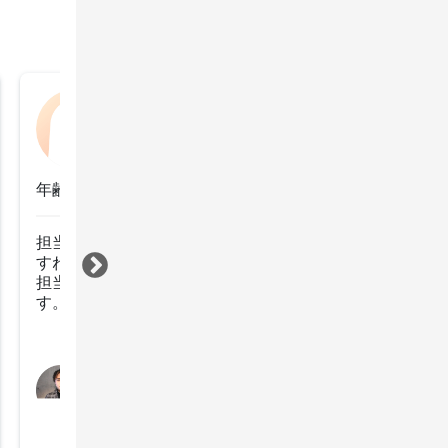
おかみさん
2022年10月16日
年齢：60代前半
担当さんにも伝えましたが街中で知らない方に髪が綺麗
すね！と褒められました。

担当さんがきちんとケアして下さってるからだと思いま
すべて見る
担当スタイリスト
久保田和正