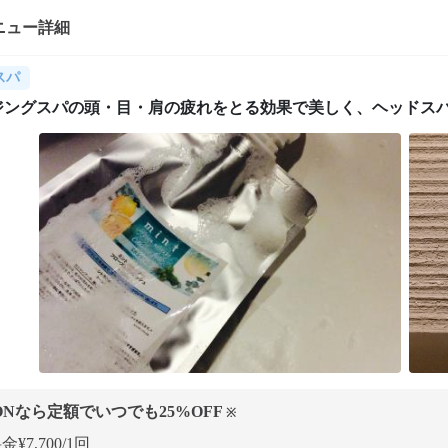
ニュー詳細
スパ
ジングスパの頭・目・肩の疲れをとる効果で美しく、ヘッドス
ONなら定額でいつでも
25
%OFF
※
¥7,700/1回