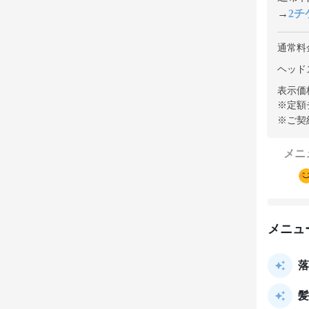
→
2チケ
通常料
ヘッドス
表示価
※定額
※ご契
メニ
メニュ
落
髪