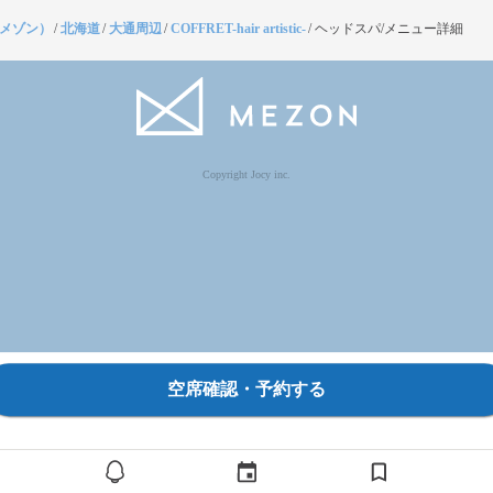
（メゾン）
/
北海道
/
大通周辺
/
COFFRET-hair artistic-
/
ヘッドスパ/メニュー詳細
Copyright Jocy inc.
空席確認・予約する