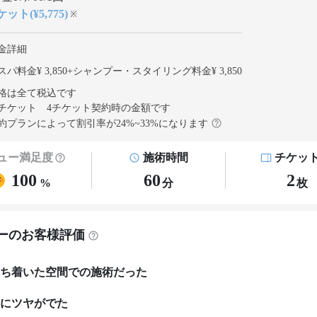
ット(¥5,775)
※
金詳細
パ料金¥ 3,850
+
シャンプー・スタイリング料金¥ 3,850
格は全て税込です
チケット 4チケット契約
時の金額です
約プランによって割引率が
24
%~
33
%になります
ュー満足度
施術時間
チケッ
100
60
2
%
分
枚
ーのお客様評価
ち着いた空間での施術だった
にツヤがでた