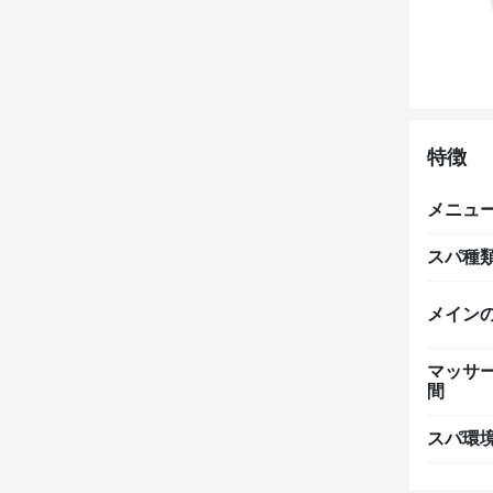
特徴
メニュ
スパ種
メイン
マッサ
間
スパ環