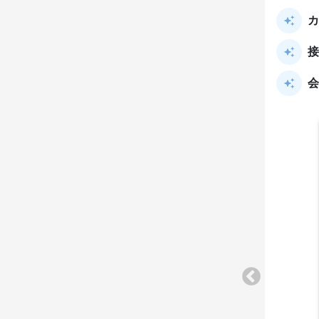
カ
接
会