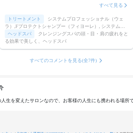
そして白湯(笑)
すべて見る
トリートメント
システムプロフェッショナル（ウェ
ラ）,Fプロテクトシャンプー（フィヨーレ）, システムプ
ロフェッショナル（ウェラ）, ジェミールフラン（ミルボ
ヘッドスパ
クレンジングスパの頭・目・肩の疲れをと
ン）,オレンジシャンプー（プリグリオ）のトリートメン
る効果で美しく、ヘッドスパ
トで内側から補修、美しい艶髪に
すべてのコメントを見る(全7件)
介
の人生を変えたサロンなので、お客様の人生にも携われる場所