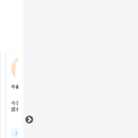
おかみさん
2022年10月16日
年齢：60代前半
今日も癒しの時間をありがとうございました

すべて見る
トリートメント
システムプロフェッショナル（ウェ