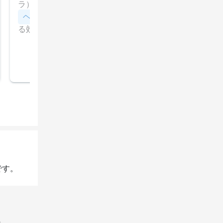
ラ）,Fプロテクトシャンプー（フィヨーレ）, システムプ
ロフェッショナル（ウェラ）, ジェミールフラン（ミルボ
ヘッドスパ
クレンジングスパの頭・目・肩の疲れをと
ン）,オレンジシャンプー（プリグリオ）のトリートメン
る効果で美しく、ヘッドスパ
トで内側から補修、美しい艶髪に
です。