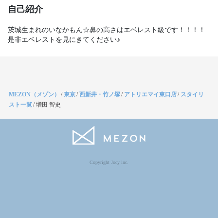
自己紹介
茨城生まれのいなかもん☆鼻の高さはエベレスト級です！！！！
是非エベレストを見にきてください♪
MEZON（メゾン）
/
東京
/
西新井・竹ノ塚
/
アトリエマイ東口店
/
スタイリ
スト一覧
/
増田 智史
Copyright Jocy inc.