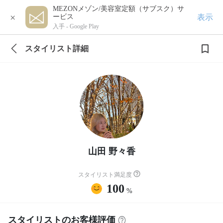
MEZONメゾン/美容室定額（サブスク）サ
×
表示
ービス
入手 -
Google Play
スタイリスト詳細
山田 野々香
スタイリスト満足度
100
%
スタイリストのお客様評価