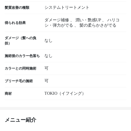
システムトリートメント
髪質改善の種類
ダメージ補修
、
潤い・艶感UP
、
ハリコ
得られる効果
シ・弾力がでる
、
髪の柔らかさがでる
ダメージ（髪への負
なし
担）
なし
施術後のカラー色落ち
可
カラーとの同時施術
可
ブリーチ毛の施術
TOKIO（イフイング）
商材
メニュー紹介