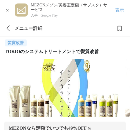
MEZONメゾン/美容室定額（サブスク）サ
×
表示
ービス
入手 -
Google Play
メニュー詳細
髪質改善
TOKIOのシステムトリートメントで髪質改善
MEZONなら定額でいつでも
49
%OFF
※