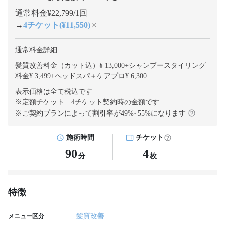
通常料金¥22,799/1回
→
4チケット(¥11,550)
※
通常料金詳細
髪質改善料金（カット込）¥ 13,000
+
シャンプースタイリング
料金¥ 3,499
+
ヘッドスパ＋ケアプロ¥ 6,300
表示価格は全て税込です
※定額チケット 4チケット契約
時の金額です
※ご契約プランによって割引率が
49
%~
55
%になります
施術時間
チケット
90
4
分
枚
特徴
髪質改善
メニュー区分