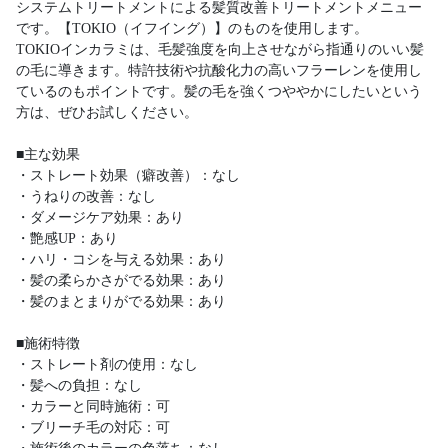
システムトリートメントによる髪質改善トリートメントメニュー
です。【TOKIO（イフイング）】のものを使用します。
TOKIOインカラミは、毛髪強度を向上させながら指通りのいい髪
の毛に導きます。特許技術や抗酸化力の高いフラーレンを使用し
ているのもポイントです。髪の毛を強くつややかにしたいという
方は、ぜひお試しください。
■主な効果
・ストレート効果（癖改善）：なし
・うねりの改善：なし
・ダメージケア効果：あり
・艶感UP：あり
・ハリ・コシを与える効果：あり
・髪の柔らかさがでる効果：あり
・髪のまとまりがでる効果：あり
■施術特徴
・ストレート剤の使用：なし
・髪への負担：なし
・カラーと同時施術：可
・ブリーチ毛の対応：可