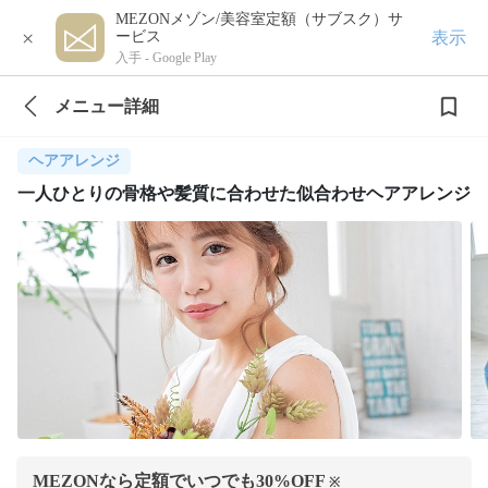
MEZONメゾン/美容室定額（サブスク）サ
×
表示
ービス
入手 -
Google Play
メニュー詳細
ヘアアレンジ
一人ひとりの骨格や髪質に合わせた似合わせヘアアレンジ
MEZONなら定額でいつでも
30
%OFF
※