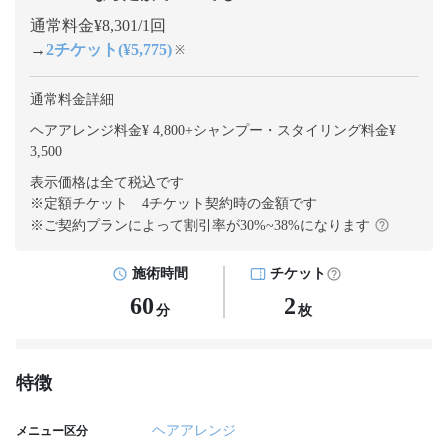
通常料金¥8,301/1回
→
2チケット(¥5,775)
※
通常料金詳細
ヘアアレンジ料金¥ 4,800
+
シャンプー・スタイリング料金¥
3,500
表示価格は全て税込です
※定額チケット 4チケット契約
時の金額です
※ご契約プランによって割引率が
30
%~
38
%になります
施術時間
チケット
60
2
分
枚
特徴
ヘアアレンジ
メニュー区分