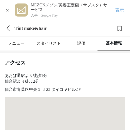
MEZONメゾン/美容室定額（サブスク）サ
×
表示
ービス
入手 -
Google Play
Tint make&hair
基本情報
メニュー
スタイリスト
評価
アクセス
あおば通駅より徒歩1分
仙台駅より徒歩2分
仙台市青葉区中央１-8-23 タイコヤビル2Ｆ