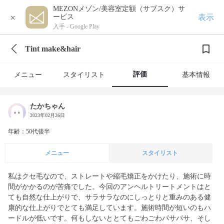
MEZONメゾン/美容室定額（サブスク）サ
×
表示
ービス
入手 -
Google Play
Tint make&hair
評価
メニュー
スタイリスト
基本情報
たかちゃん
2023年02月26日
年齢：50代後半
メニュー
スタイリスト
私はクセ毛なので、ストレートや縮毛矯正をかけたり、施術に時
間がかかるのが苦痛でした。今回のアンヘルトリートメントはと
ても自然な仕上がりで、サラサラなのにしっとりと重みのある健
康的な仕上がりでとても満足しています。施術時間が短いのもハ
ードルが低いです。何もしないととてもごわごわパサパサ、そし