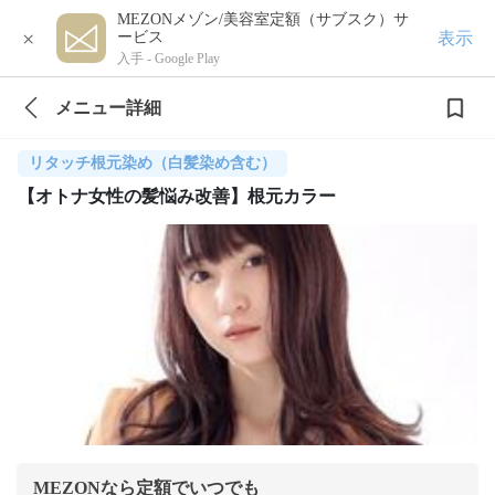
MEZONメゾン/美容室定額（サブスク）サ
×
表示
ービス
入手 -
Google Play
メニュー詳細
リタッチ根元染め（白髪染め含む）
【オトナ女性の髪悩み改善】根元カラー
MEZONなら定額でいつでも