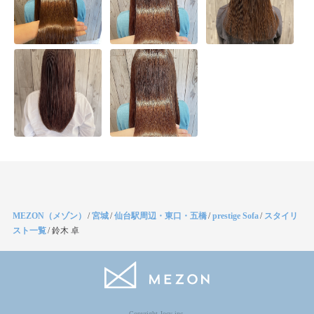
MEZON（メゾン）
/
宮城
/
仙台駅周辺・東口・五橋
/
prestige Sofa
/
スタイリ
スト一覧
/
鈴木 卓
Copyright Jocy inc.