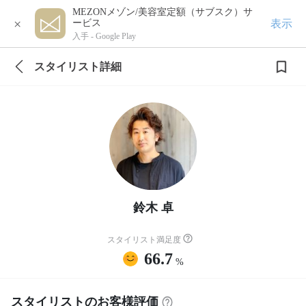
MEZONメゾン/美容室定額（サブスク）サ
×
表示
ービス
入手 -
Google Play
スタイリスト詳細
鈴木 卓
スタイリスト満足度
66.7
%
スタイリストのお客様評価