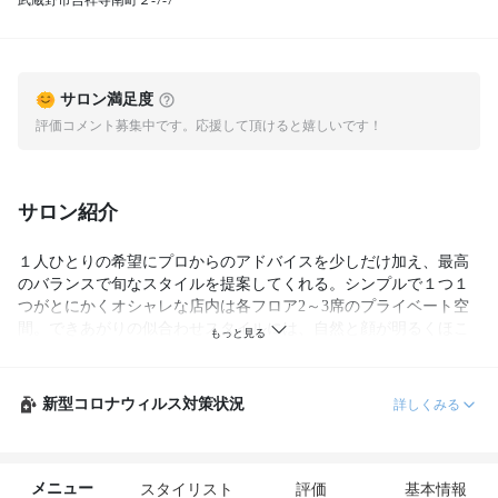
武蔵野市吉祥寺南町２-7-7
サロン満足度
評価コメント募集中です。応援して頂けると嬉しいです！
サロン紹介
１人ひとりの希望にプロからのアドバイスを少しだけ加え、最高
のバランスで旬なスタイルを提案してくれる。シンプルで１つ１
つがとにかくオシャレな店内は各フロア2～3席のプライベート空
間。できあがりの似合わせスタイルには、自然と顔が明るくほこ
ろんでしまうほど。日々の扱いやすさや持ちにもこだわってくれ
て安心。
新型コロナウィルス対策状況
詳しくみる
メニュー
スタイリスト
評価
基本情報