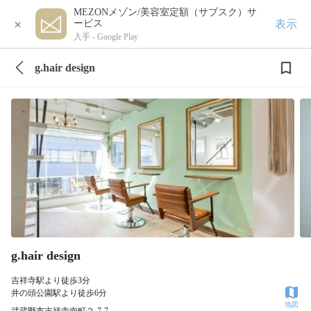
MEZONメゾン/美容室定額（サブスク）サ
×
表示
ービス
入手 -
Google Play
g.hair design
g.hair design
吉祥寺駅より徒歩3分
井の頭公園駅より徒歩6分
地図