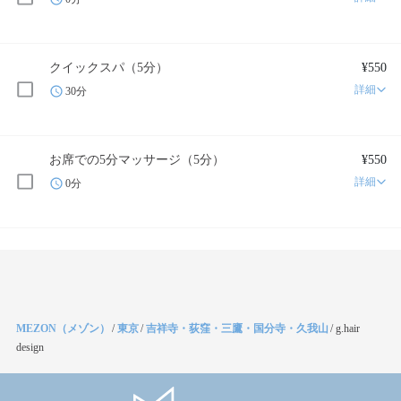
クイックスパ（5分）
¥550
詳細
30分
お席での5分マッサージ（5分）
¥550
詳細
0分
MEZON（メゾン）
/
東京
/
吉祥寺・荻窪・三鷹・国分寺・久我山
/
g.hair
design