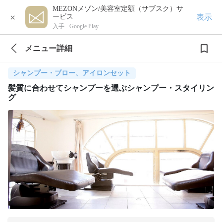
MEZONメゾン/美容室定額（サブスク）サ
×
表示
ービス
入手 -
Google Play
メニュー詳細
シャンプー・ブロー、アイロンセット
髪質に合わせてシャンプーを選ぶシャンプー・スタイリン
グ