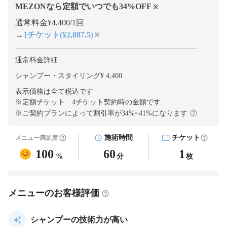
MEZONなら定額でいつでも
34
%OFF
※
通常料金¥4,400/1回
→
1チケット(¥2,887.5)
※
通常料金詳細
シャンプー・スタイリング¥ 4,400
表示価格は全て税込です
※定額チケット 4チケット契約
時の金額です
※ご契約プランによって割引率が
34
%~
41
%になります
施術時間
チケット
メニュー満足度
100
60
1
%
分
枚
メニューのお客様評価
シャンプーの技術力が高い