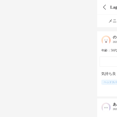
La
メニ
の
20
年齢：50
気持ち良
ヘッドスパ
あ
20