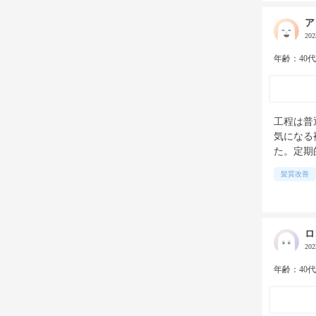
ア
20
年齢：40
工程は普
気になる
た。定期
髪質改善
ロ
20
年齢：40