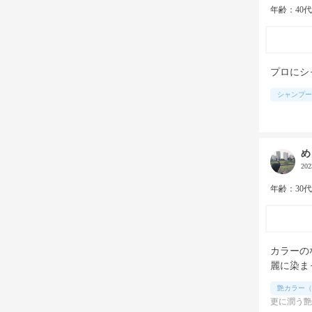
年齢：40
プロにシ
シャンプー
め
20
年齢：30
カラーの
麗に染ま
艶カラー（
更に潤う艶