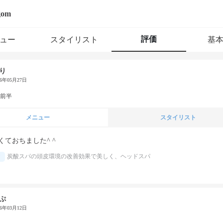
gom
評価
ュー
スタイリスト
基
り
26年05月27日
代前半
メニュー
スタイリスト
くておちました^ ^
炭酸スパの頭皮環境の改善効果で美しく、ヘッドスパ
ぷ
26年03月12日