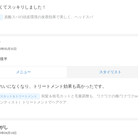
くてスッキリしました！
炭酸スパの頭皮環境の改善効果で美しく、ヘッドスパ
F
23年05月31日
代後半
メニュー
スタイリスト
れいになくなり、トリートメント効果も高かったです。
前髪＆枝毛カットと毛量調整も、ワクワクの種/ワクワクne
スカット＆トリートメント
ンティスト）トリートメントでヘアケア
がし
23年04月14日