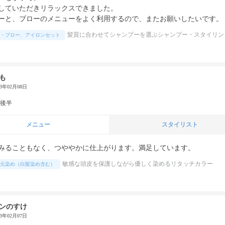
していただきリラックスできました。

ーと、ブローのメニューをよく利用するので、またお願いしたいです。
髪質に合わせてシャンプーを選ぶシャンプー・スタイリン
・ブロー、アイロンセット
も
23年02月08日
代後半
メニュー
スタイリスト
みることもなく、つややかに仕上がります。満足しています。
敏感な頭皮を保護しながら優しく染めるリタッチカラー
元染め（白髪染め含む）
ンのすけ
23年02月07日