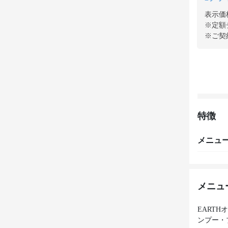
表示価
※定額
※ご契
特徴
メニュ
メニュ
EART
ンプー・