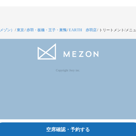
（メゾン）
/
東京
/
赤羽・板橋・王子・巣鴨
/
EARTH 赤羽店
/
トリートメント/メニ
Copyright Jocy inc.
空席確認・予約する