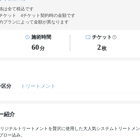
格は全て税込です
チケット 4チケット契約
時の金額です
約プランによって金額が異なります
施術時間
チケット
60
2
分
枚
ー区分
トリートメント
ー紹介
Hオリジナルトリートメントを贅沢に使用した大人気システムトリートメ
ブロー込み。