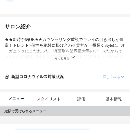
サロン紹介
★★即時予約OK★★カウンセリング重視でキレイの引き出しが豊
富！トレンド×個性を絶妙に掛け合わせ貴方が一番輝くStyleに。オ
ーガニックにこだわった一流薬剤を業界最大手のアースだからで
きるお手頃価格で[キレイ]と[ケア]を両立し365日キレイがKeepで
きる♪ママさんに好評のキッズルームあり♪！【EARTH赤羽】  
新型コロナウィルス対策状況
詳しくみる
メニュー
スタイリスト
評価
基本情報
定額で受けられるメニュー