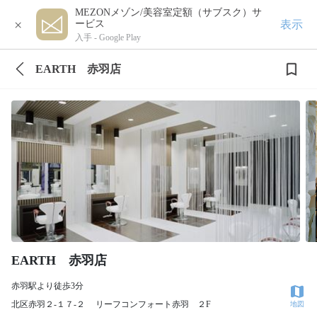
MEZONメゾン/美容室定額（サブスク）サ
×
表示
ービス
入手 -
Google Play
EARTH 赤羽店
EARTH 赤羽店
赤羽駅より徒歩3分
北区赤羽２‐１７‐２ リーフコンフォート赤羽 ２F
地図