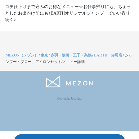
コテ仕上げまで込みのお得なメニュー☆お仕事帰りにも、ちょっ
としたお出かけ前にも♪EARTHオリジナルシャンプーでいい香り
続く♪
MEZON（メゾン）
/
東京
/
赤羽・板橋・王子・巣鴨
/
EARTH 赤羽店
/
シャ
ンプー・ブロー、アイロンセット/メニュー詳細
Copyright Jocy inc.