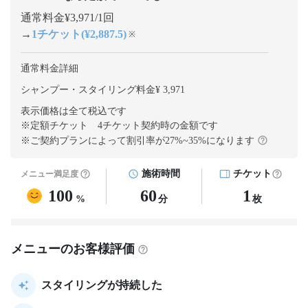
通常料金¥3,971/1回
→
1チケット(¥2,887.5)
※
通常料金詳細
シャンプー・スタイリング料金¥ 3,971
表示価格は全て税込です
※定額チケット 4チケット契約
時の金額です
※ご契約プランによって割引率が
27
%~
35
%になります
施術時間
チケット
メニュー満足度
100
60
1
%
分
枚
メニューのお客様評価
スタイリングが持続した