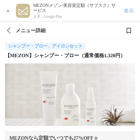
MEZONメゾン/美容室定額（サブスク）サ
×
表示
ービス
入手 -
Google Play
メニュー詳細
シャンプー・ブロー、アイロンセット
【MEZON】シャンプー・ブロー（通常価格1,320円）
MEZONなら定額でいつでも
27
%OFF
※