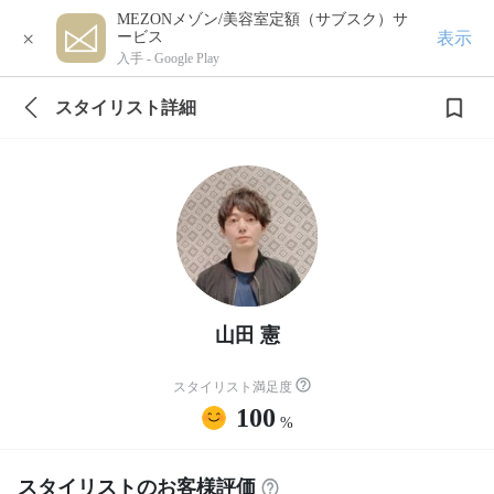
MEZONメゾン/美容室定額（サブスク）サ
×
表示
ービス
入手 -
Google Play
スタイリスト詳細
山田 憲
スタイリスト満足度
100
%
スタイリストのお客様評価