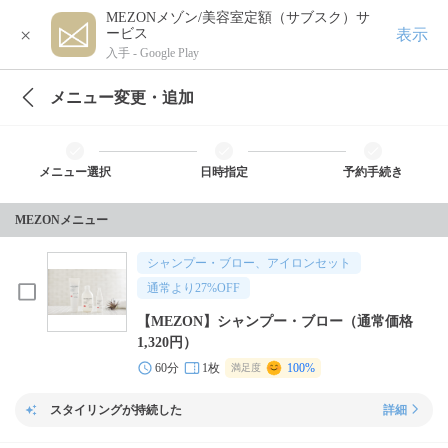
MEZONメゾン/美容室定額（サブスク）サ
×
表示
ービス
入手 -
Google Play
メニュー変更・追加
メニュー選択
日時指定
予約手続き
MEZONメニュー
シャンプー・ブロー、アイロンセット
通常より
27
%OFF
【MEZON】シャンプー・ブロー（通常価格
1,320円）
60分
1枚
100%
満足度
スタイリングが持続した
詳細