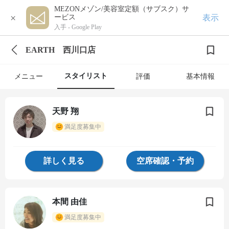
MEZONメゾン/美容室定額（サブスク）サ
×
表示
ービス
入手 -
Google Play
EARTH 西川口店
スタイリスト
メニュー
評価
基本情報
天野 翔
満足度募集中
詳しく見る
空席確認・予約
本間 由佳
満足度募集中