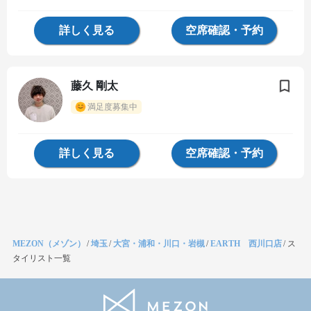
詳しく見る
空席確認・予約
藤久 剛太
満足度募集中
詳しく見る
空席確認・予約
MEZON（メゾン）
/
埼玉
/
大宮・浦和・川口・岩槻
/
EARTH 西川口店
/
ス
タイリスト一覧