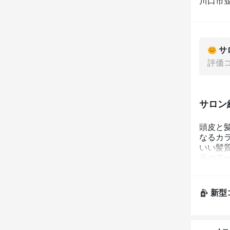
川口市並
サ
評価
サロン
頭皮と
なるカ
いい髪
手のアー
Keepでき
新型