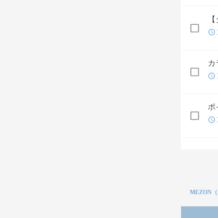
【
カ
ポ
MEZON