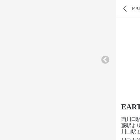
E
EA
西川口
蕨駅より
川口駅よ