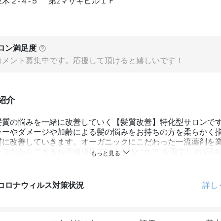
木２‐４‐５ 第2マサキビル１Ｆ
ロン満足度
コメント募集中です。応援して頂けると嬉しいです！
紹介
髪質の悩みを一緒に改善していく【髪質改善】特化型サロンで
ラーやダメージや加齢による髪の悩みをお持ちの方を柔らかく
質に改善していきます。オーガニックにこだわった一流薬剤を
スだからできるお手頃価格で[キレイ]と[ケア]を両立し365日
る♪ 　

コロナウィルス対策状況
詳し