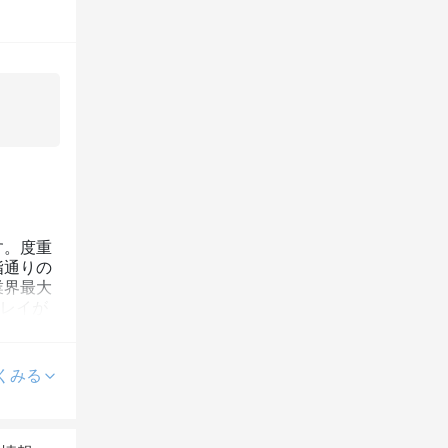
す。度重
指通りの
業界最大
キレイが
くみる