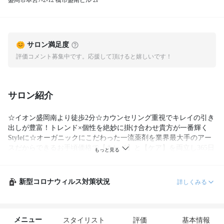
盛岡市本宮7-2-12 橋市盛南ビル 2F
サロン満足度
評価コメント募集中です。応援して頂けると嬉しいです！
サロン紹介
☆イオン盛岡南より徒歩2分☆カウンセリング重視でキレイの引き
出しが豊富！トレンド×個性を絶妙に掛け合わせ貴方が一番輝く
Styleに☆オーガニックにこだわった一流薬剤を業界最大手のアー
スだからできるお手頃価格で【キレイ】と【ケア】を両立し365日
キレイがKeepできる★ネイリストも在籍★年中無休★
新型コロナウィルス対策状況
詳しくみる
メニュー
スタイリスト
評価
基本情報