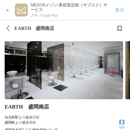
MEZONメゾン/美容室定額（サブスク）サ
×
表示
ービス
入手 -
Google Play
EARTH 盛岡南店
EARTH 盛岡南店
仙北町駅より徒歩25分
盛岡駅より徒歩26分
地図