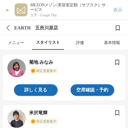
MEZONメゾン/美容室定額（サブスク）サ
×
表示
ービス
入手 -
Google Play
EARTH 五所川原店
スタイリスト
メニュー
評価
基本情報
菊地 みなみ
満足度募集中
詳しく見る
空席確認・予約
米沢竜輝
満足度募集中