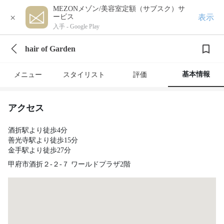
MEZONメゾン/美容室定額（サブスク）サ
×
表示
ービス
入手 -
Google Play
hair of Garden
基本情報
メニュー
スタイリスト
評価
アクセス
酒折駅より徒歩4分
善光寺駅より徒歩15分
金手駅より徒歩27分
甲府市酒折２‐２‐７ ワールドプラザ2階