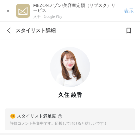
MEZONメゾン/美容室定額（サブスク）サ
×
表示
ービス
入手 -
Google Play
スタイリスト詳細
久住 綾香
スタイリスト満足度
評価コメント募集中です。応援して頂けると嬉しいです！