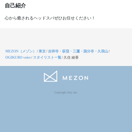
自己紹介
心から癒されるヘッドスパぜひお任せください！
MEZON（メゾン）
/
東京
/
吉祥寺・荻窪・三鷹・国分寺・久我山
/
OGIKUBO voice
/
スタイリスト一覧
/
久住 綾香
Copyright Jocy inc.