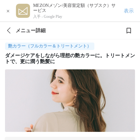
MEZONメゾン/美容室定額（サブスク）サ
×
表示
ービス
入手 -
Google Play
メニュー詳細
艶カラー（フルカラー＆トリートメント）
ダメージケアをしながら理想の艶カラーに。トリートメン
トで、更に潤う艶髪に