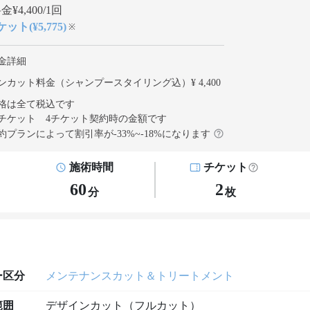
¥4,400/1回
ット(¥5,775)
※
金詳細
ンカット料金（シャンプースタイリング込）¥ 4,400
格は全て税込です
チケット 4チケット契約
時の金額です
約プランによって割引率が
-33
%~
-18
%になります
施術時間
チケット
60
2
分
枚
ー区分
メンテナンスカット＆トリートメント
範囲
デザインカット（フルカット）