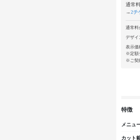
通常料金
→
2チケ
通常料
デザイ
表示価
※定額
※ご契
特徴
メニュ
カット