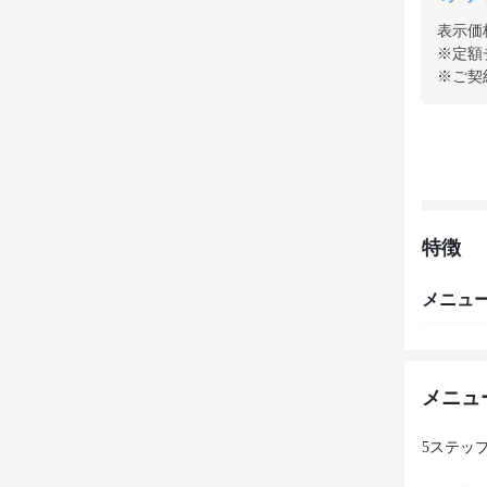
表示価
※定額
※ご契
特徴
メニュ
メニュ
5ステッ