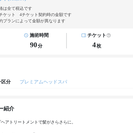
格は全て税込です
チケット 4チケット契約
時の金額です
約プランによって金額が異なります
施術時間
チケット
90
4
分
枚
ー区分
プレミアムヘッドスパ
ー紹介
プヘアトリートメントで髪がさらさらに。