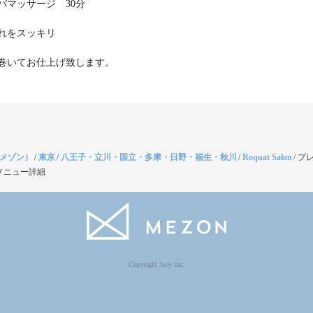
パマッサージ 30分
れをスッキリ
巻いてお仕上げ致します。
（メゾン）
/
東京
/
八王子・立川・国立・多摩・日野・福生・秋川
/
Roquat Salon
/
プ
メニュー詳細
Copyright Jocy inc.