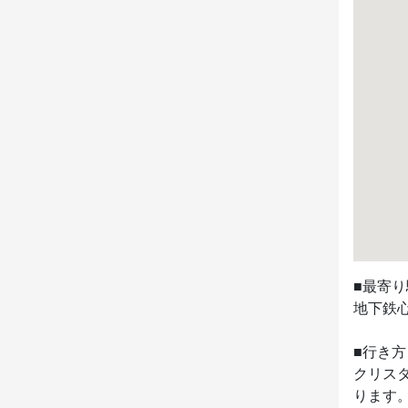
■最寄り
地下鉄心
■行き方

クリス