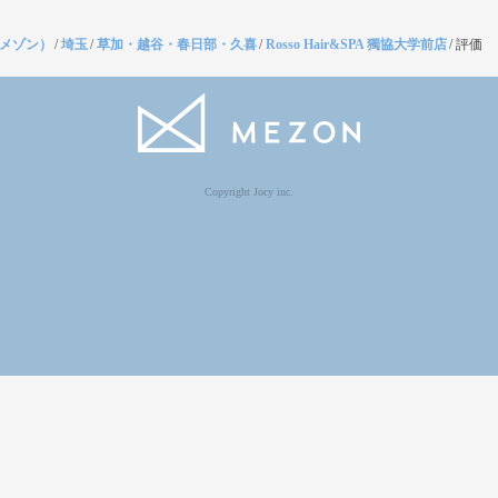
（メゾン）
/
埼玉
/
草加・越谷・春日部・久喜
/
Rosso Hair&SPA 獨協大学前店
/
評価
Copyright Jocy inc.