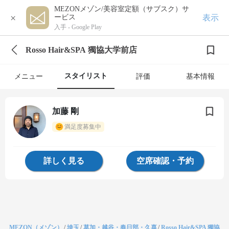
MEZONメゾン/美容室定額（サブスク）サ
×
表示
ービス
入手 -
Google Play
Rosso Hair&SPA 獨協大学前店
スタイリスト
メニュー
評価
基本情報
加藤 剛
満足度募集中
詳しく見る
空席確認・予約
MEZON（メゾン）
/
埼玉
/
草加・越谷・春日部・久喜
/
Rosso Hair&SPA 獨協