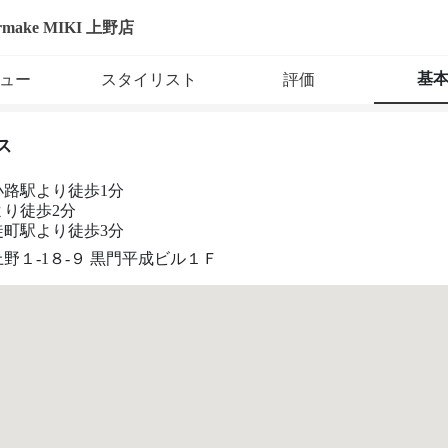
hairmake MIKI 上野店
基
ュー
スタイリスト
評価
ス
小路駅より徒歩1分
より徒歩2分
徒町駅より徒歩3分
野１‐1８‐９ 黒門平成ビル１Ｆ