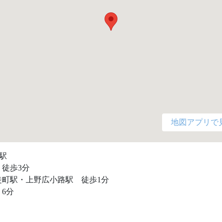
地図アプリで
駅

徒歩3分

町駅・上野広小路駅　徒歩1分

6分
