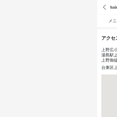
メニ
アクセ
上野広
湯島駅
上野御
台東区上