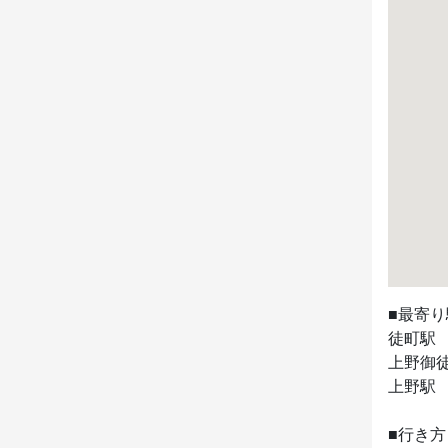
■最寄り
徒町駅　
上野御徒
上野駅　
■行き方
